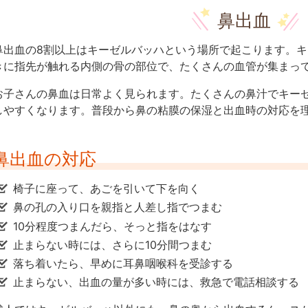
鼻出血
鼻出血の8割以上はキーゼルバッハという場所で起こります。
きに指先が触れる内側の骨の部位で、たくさんの血管が集まっ
お子さんの鼻血は日常よく見られます。たくさんの鼻汁でキー
しやすくなります。普段から鼻の粘膜の保湿と出血時の対応を
鼻出血の対応
椅子に座って、あごを引いて下を向く
鼻の孔の入り口を親指と人差し指でつまむ
10分程度つまんだら、そっと指をはなす
止まらない時には、さらに10分間つまむ
落ち着いたら、早めに耳鼻咽喉科を受診する
止まらない、出血の量が多い時には、救急で電話相談する