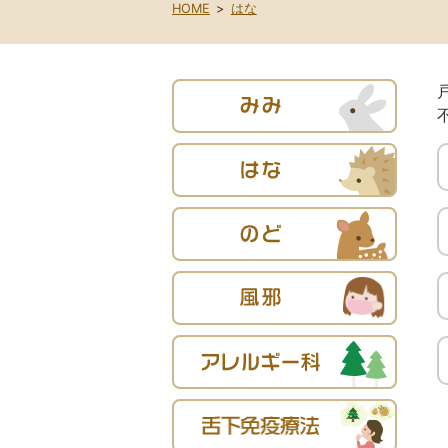
HOME
はな