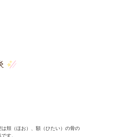
炎
腔は頬（ほお）、額（ひたい）の骨の
気です。