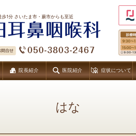
徒歩1分 さいたま市・蕨市からも至近
戸田耳
院長紹介
医院紹介
症状について
はな