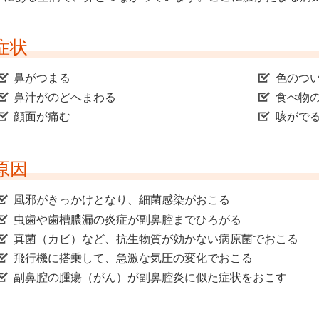
症状
鼻がつまる
色のつ
鼻汁がのどへまわる
食べ物
顔面が痛む
咳がで
原因
風邪がきっかけとなり、細菌感染がおこる
虫歯や歯槽膿漏の炎症が副鼻腔までひろがる
真菌（カビ）など、抗生物質が効かない病原菌でおこる
飛行機に搭乗して、急激な気圧の変化でおこる
副鼻腔の腫瘍（がん）が副鼻腔炎に似た症状をおこす