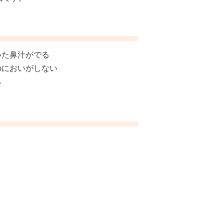
いた鼻汁がでる
のにおいがしない
る