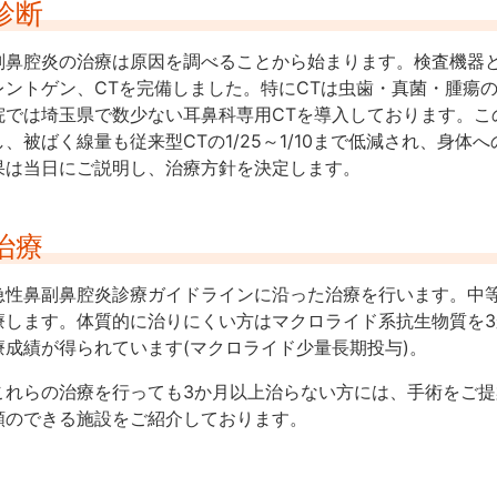
診断
副鼻腔炎の治療は原因を調べることから始まります。検査機器
レントゲン、CTを完備しました。特にCTは虫歯・真菌・腫瘍
院では埼玉県で数少ない耳鼻科専用CTを導入しております。この
し、被ばく線量も従来型CTの1/25～1/10まで低減され、身
果は当日にご説明し、治療方針を決定します。
治療
急性鼻副鼻腔炎診療ガイドラインに沿った治療を行います。中
療します。体質的に治りにくい方はマクロライド系抗生物質を
療成績が得られています(マクロライド少量長期投与)。
これらの治療を行っても3か月以上治らない方には、手術をご
頼のできる施設をご紹介しております。